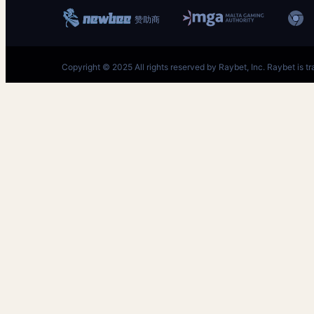
跳
至
内
首页–雷竞技地址-英雄联盟(LOL)S15预
测英雄联盟预测平台
容
英雄联盟S14猜胜