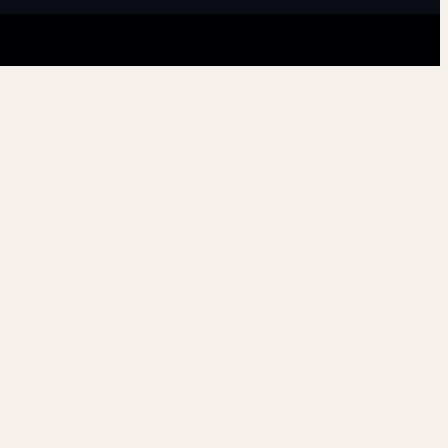
全球总决赛电竞赛事竞