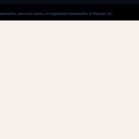
首页
雷竞技下注
雷竞技官网
雷竞技app下载
网站_S14英雄联盟