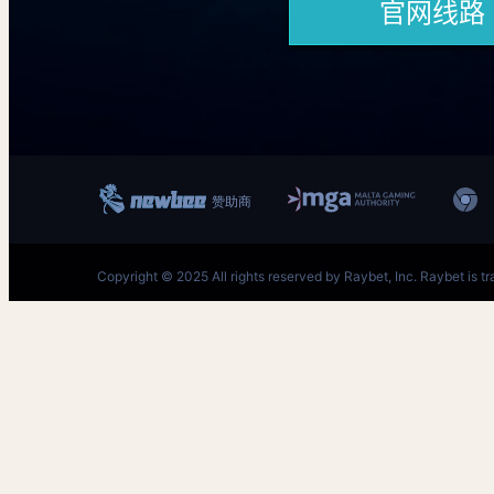
跳
至
内
首页–雷竞技地址-英雄联盟(LOL)S15预
测英雄联盟预测平台
容