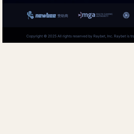
跳
至
内
首页–雷竞技地址-英雄联盟(LOL)S15预
测英雄联盟预测平台
容