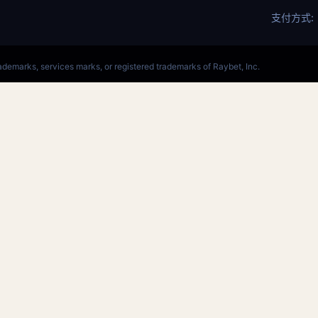
首页
雷竞技下注
雷竞技官网
雷竞技app下载
YBET官网注册_202