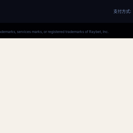
首页
雷竞技下注
雷竞技官网
雷竞技app下载
YBET官网注册_2024