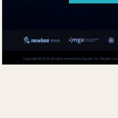
跳
至
内
首页–雷竞技地址-英雄联盟(LOL)S15预
测英雄联盟预测平台
容