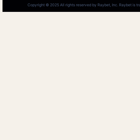
跳
至
内
首页–雷竞技地址-英雄联盟(LOL)S15预
测英雄联盟预测平台
容
RAYBET网站_CS
•
2024年8月7日
雷竞技