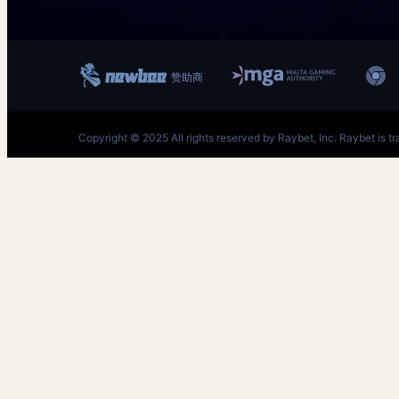
跳
至
内
首页–雷竞技地址-英雄联盟(LOL)S15预
测英雄联盟预测平台
容