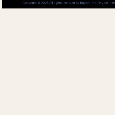
跳
至
内
首页–雷竞技地址-英雄联盟(LOL)S15预
测英雄联盟预测平台
容
csgo赛事竞猜网站_
•
2024年8月16日
雷竞技