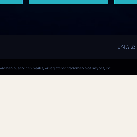
首页
雷竞技下注
雷竞技官网
雷竞技app下载