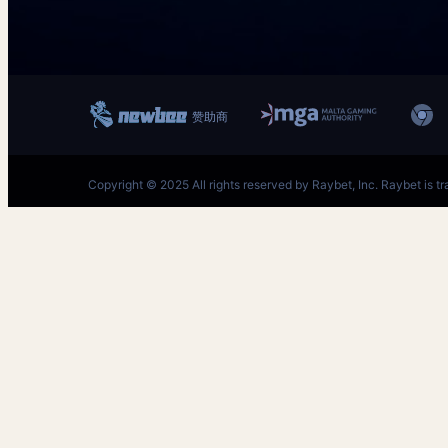
跳
至
内
首页–雷竞技地址-英雄联盟(LOL)S15预
测英雄联盟预测平台
容